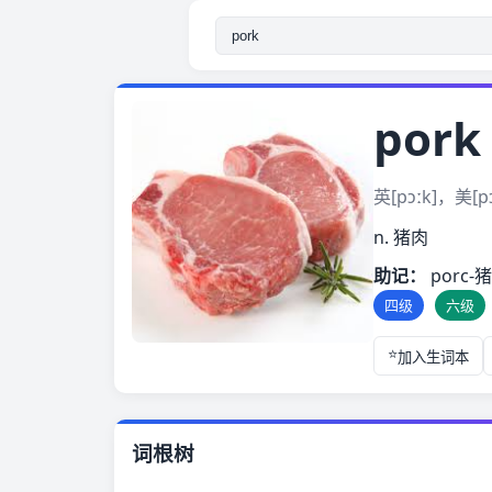
pork
英[pɔːk]，美[pɔ
n. 猪肉
助记：
por
四级
六级
加入生词本
词根树