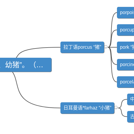
por
porc
拉丁语porcus “猪”
-
pork 
*porko-，表示 “小猪、幼猪”。（最原始形式*pork̑o‑）。
porc
中
日耳曼语*farhaz “小猪”
-
古