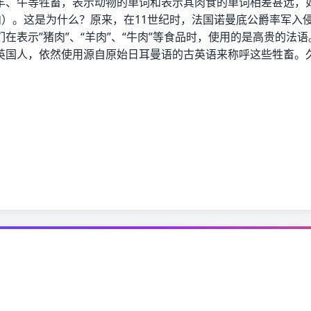
牛等牲畜，表示动物的单词和表示其肉食的单词相差甚远，如pig
f（牛肉）。这是为什么？原来，在11世纪时，法国诺曼底公爵率
在表示”猪肉”、“羊肉”、“牛肉”等食品时，使用的是高贵的法
英国人，依然使用源自原始日耳曼语的古英语来称呼这些牲畜。