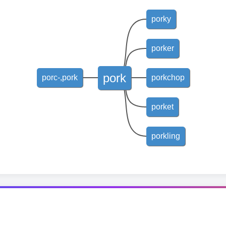
porky
porker
pork
porc-,pork
porkchop
porket
porkling