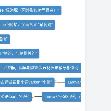
poise “鼠海豚（因外形似猪而得名）”
upine “豪猪”，字面含义 “猪刺猬”
“猪肉”
ine “猪的、与猪相关的”
porcelain “瓷器，因早期欧洲瓷器材质与猪牙相似而得名”
古荷兰语指小词varken “小猪”
-
英语fearh “小猪”
-
farrow¹ “一窝小猪；产小猪”