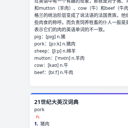
在英语中有一个有趣的现象，那就是对于猪、羊、
和mutton（羊肉）、cow（牛）和bee
格兰的统治阶层变成了说法语的法国贵族，他们
些肉食的称呼。而负责饲养牲畜的仆人一般是
表示它们的肉的英语单词的不一致。
pig：[pɪg] n.猪
pork：[pɔːk] n.猪肉
sheep：[ʃiːp] n.绵羊
mutton：['mʌtn] n.羊肉
cow：[kaʊ] n.牛
beef：[biːf] n.牛肉
21世纪大英汉词典
pork
n.
1.
猪肉