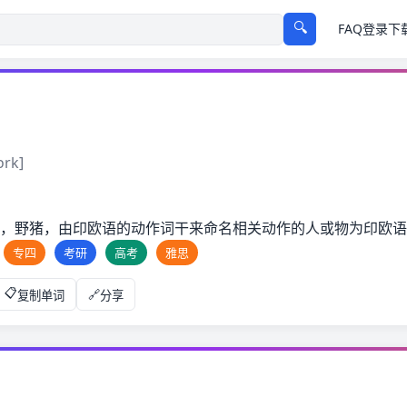
🔍
FAQ
登录
下
rk]
c-猪，野猪，由印欧语的动作词干来命名相关动作的人或物为印欧
专四
考研
高考
雅思
复制单词
分享