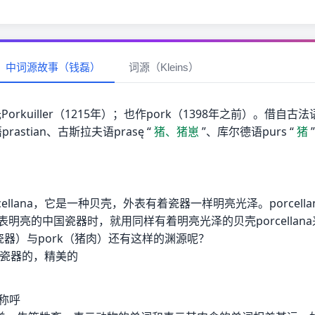
中词源故事（钱磊）
词源（Kleins）
氏Porkuiller（1215年）；也作pork（1398年之前）。借自古法
rastian、古斯拉夫语prasę “
猪、猪崽
”、库尔德语purs “
猪
cellana，它是一种贝壳，外表有着瓷器一样明亮光泽。porcell
表明亮的中国瓷器时，就用同样有着明亮光泽的贝壳porcella
in（瓷器）与pork（猪肉）还有这样的渊源呢？
j.瓷的，瓷器的，精美的
的称呼