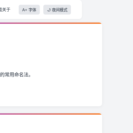
载
关于
A+ 字体
🌙 夜间模式
语的常用命名法。